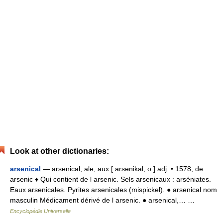
Look at other dictionaries:
arsenical
— arsenical, ale, aux [ arsənikal, o ] adj. • 1578; de
arsenic ♦ Qui contient de l arsenic. Sels arsenicaux : arséniates.
Eaux arsenicales. Pyrites arsenicales (mispickel). ● arsenical nom
masculin Médicament dérivé de l arsenic. ● arsenical,… …
Encyclopédie Universelle