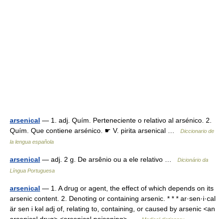
arsenical
— 1. adj. Quím. Perteneciente o relativo al arsénico. 2.
Quím. Que contiene arsénico. ☛ V. pirita arsenical …
Diccionario de
la lengua española
arsenical
— adj. 2 g. De arsênio ou a ele relativo …
Dicionário da
Língua Portuguesa
arsenical
— 1. A drug or agent, the effect of which depends on its
arsenic content. 2. Denoting or containing arsenic. * * * ar·sen·i·cal
är sen i kəl adj of, relating to, containing, or caused by arsenic <an