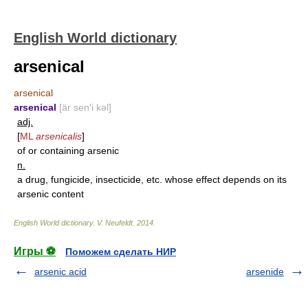
English World dictionary
arsenical
arsenical
arsenical
[är sen′i kəl]
adj.
[
ML
arsenicalis
]
of or containing arsenic
n.
a drug, fungicide, insecticide, etc. whose effect depends on its
arsenic content
English World dictionary
.
V. Neufeldt
.
2014
.
Игры ⚽
Поможем сделать НИР
arsenic acid
arsenide