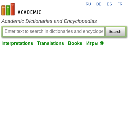
RU
DE
ES
FR
en-academic.com
Academic Dictionaries and Encyclopedias
Search!
Interpretations
Translations
Books
Игры ⚽