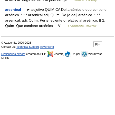
arsenical drug> <arsenical poisoning> …
Medical dictionary
arsenical
— ► adjetivo QUÍMICA Del arsénico o que contiene
arsénico. * * * arsenical adj. Quím. De [o del] arsénico. * * *
arsenical. adj. Quím. Perteneciente o relativo al arsénico. || 2.
Quím. Que contiene arsénico. □ V …
Enciclopedia Universal
© Academic, 2000-2026
18+
Contact us:
Technical Support
,
Advertising
Dictionaries export
, created on PHP,
Joomla,
Drupal,
WordPress,
MODx.