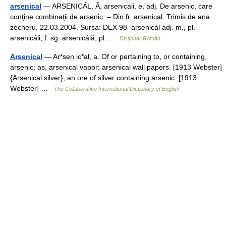
arsenical
— ARSENICÁL, Ă, arsenicali, e, adj. De arsenic, care
conţine combinaţii de arsenic. – Din fr. arsenical. Trimis de ana
zecheru, 22.03.2004. Sursa: DEX 98 arsenicál adj. m., pl.
arsenicáli; f. sg. arsenicálă, pl …
Dicționar Român
Arsenical
— Ar*sen ic*al, a. Of or pertaining to, or containing,
arsenic; as, arsenical vapor; arsenical wall papers. [1913 Webster]
{Arsenical silver}, an ore of silver containing arsenic. [1913
Webster] …
The Collaborative International Dictionary of English