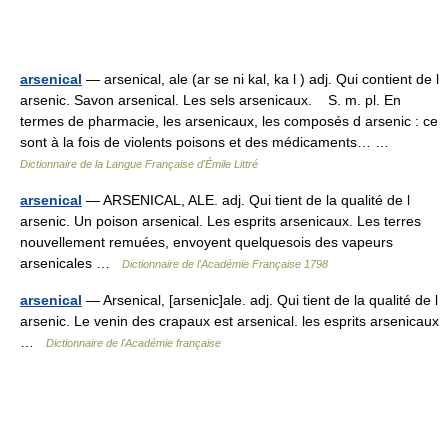
arsenical
— arsenical, ale (ar se ni kal, ka l ) adj. Qui contient de l
arsenic. Savon arsenical. Les sels arsenicaux. S. m. pl. En
termes de pharmacie, les arsenicaux, les composés d arsenic : ce
sont à la fois de violents poisons et des médicaments… …
Dictionnaire de la Langue Française d'Émile Littré
arsenical
— ARSENICAL, ALE. adj. Qui tient de la qualité de l
arsenic. Un poison arsenical. Les esprits arsenicaux. Les terres
nouvellement remuées, envoyent quelquesois des vapeurs
arsenicales …
Dictionnaire de l'Académie Française 1798
arsenical
— Arsenical, [arsenic]ale. adj. Qui tient de la qualité de l
arsenic. Le venin des crapaux est arsenical. les esprits arsenicaux
…
Dictionnaire de l'Académie française